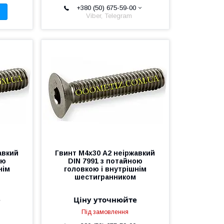
+380 (50) 675-59-00
Viber, Telegram
авкий
Гвинт М4х30 А2 неіржавкий
ою
DIN 7991 з потайною
нім
головкою і внутрішнім
шестигранником
е
Ціну уточнюйте
Під замовлення