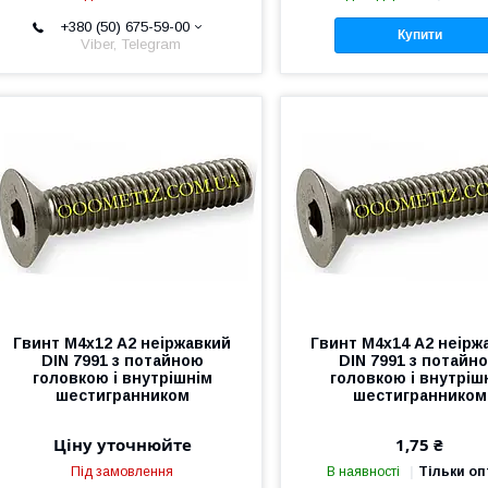
+380 (50) 675-59-00
Купити
Viber, Telegram
Гвинт М4х12 А2 неіржавкий
Гвинт М4х14 А2 неірж
DIN 7991 з потайною
DIN 7991 з потайн
головкою і внутрішнім
головкою і внутріш
шестигранником
шестигранником
Ціну уточнюйте
1,75 ₴
Під замовлення
В наявності
Тільки о