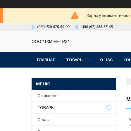
Зараз у компанії неро
+380 (50) 675-59-00
+380 (97) 355-65-65
ООО "ТКМ МЕТИЗ"
ГЛАВНАЯ
ТОВАРЫ
О НАС
КО
О крепеже
М
ТОВАРЫ
М
О нас
ш