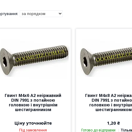
Гвинт М4х6 А2 неіржавкий
Гвинт М4х8 А2 неірж
DIN 7991 з потайною
DIN 7991 з потайн
головкою і внутрішнім
головкою і внутріш
шестигранником
шестигранником
Ціну уточнюйте
1,20 ₴
Під замовлення
Готово до відправки
Тільк