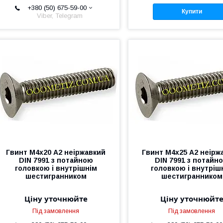
+380 (50) 675-59-00
Купити
Viber, Telegram
Гвинт М4х20 А2 неіржавкий
Гвинт М4х25 А2 неірж
DIN 7991 з потайною
DIN 7991 з потайн
головкою і внутрішнім
головкою і внутріш
шестигранником
шестигранником
Ціну уточнюйте
Ціну уточнюйт
Під замовлення
Під замовлення