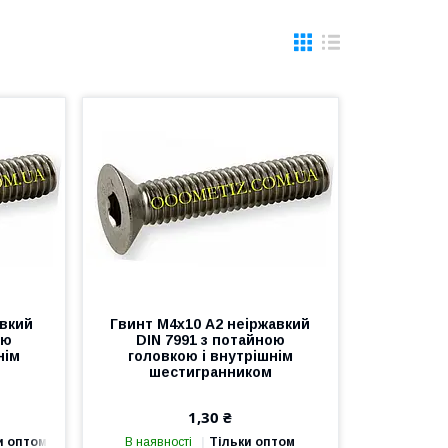
авкий
Гвинт М4х10 А2 неіржавкий
ою
DIN 7991 з потайною
нім
головкою і внутрішнім
шестигранником
1,30 ₴
и оптом
В наявності
Тільки оптом