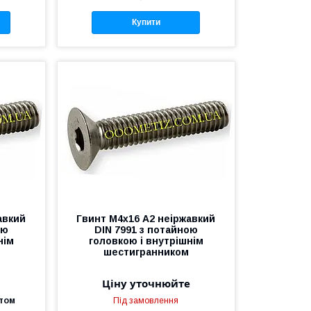
Купити
авкий
Гвинт М4х16 А2 неіржавкий
ою
DIN 7991 з потайною
нім
головкою і внутрішнім
шестигранником
Ціну уточнюйте
птом
Під замовлення