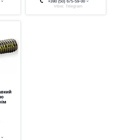
+380 (50) 675-59-00
Viber, Telegram
авкий
ою
нім
е