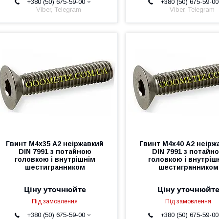
+380 (50) 675-59-00
+380 (50) 675-59-00
Viber, Telegram
Viber, Telegram
Гвинт М4х35 А2 неіржавкий
Гвинт М4х40 А2 неірж
DIN 7991 з потайною
DIN 7991 з потайн
головкою і внутрішнім
головкою і внутріш
шестигранником
шестигранником
Ціну уточнюйте
Ціну уточнюйт
Під замовлення
Під замовлення
+380 (50) 675-59-00
+380 (50) 675-59-00