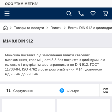
ООО "ТКМ МЕТИЗ"
Товари та послуги
Гвинти
Винты DIN 912 с цилиндри
М14 8.8 DIN 912
Можлива поставка під замовлення гвинтів сталевих
високоміцних, клас міцності 8.8 без покриття з циліндричною
головкою і внутрішнім шестигранником по DIN 912, ГОСТ
11738-84, ISO 4762 з розміром різьблення М14 і довжиною
від 25 мм до 220 мм
Сортування
0
Фільтри