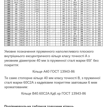
Умовне позначення пружинного наполегливого плоского
внутрішнього ексцентричного кільця класу точності А з
умовним діаметром 40 мм із пружинної сталі марки 65Г без
покриття:
Кільце А40 ГОСТ 13943-86
Те саме стопорне кільце 40 мм класу точності В, з пружинної
сталі марки 60С2А з кадмієвим покриттям завтовшки 6 мкм
хроматованим:
Кільце В40.60С2А.Кд6.хр ГОСТ 13943-86
Порівнювальна таблиця товщини кілець