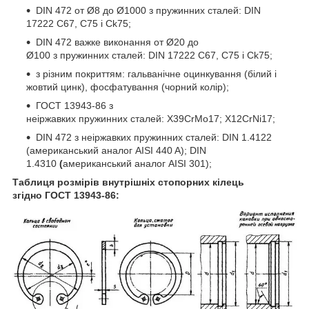
DIN 472 от Ø8 до Ø1000 з пружинних сталей: DIN
17222 C67, C75 і Ck75;
DIN 472 важке виконання от Ø20 до
Ø100 з пружинних сталей: DIN 17222 C67, C75 і Ck75;
з різним покриттям: гальванічне оцинкування (білий і
жовтий цинк), фосфатування (чорний колір);
ГОСТ 13943-86 з
неіржавких пружинних сталей: X39CrMo17; X12CrNi17;
DIN 472 з неіржавких пружинних сталей: DIN 1.4122
(американський аналог AISI 440 A); DIN
1.4310
(
американський аналог AISI 301);
Таблиця розмірів внутрішніх стопорних кілець
згідно ГОСТ 13943-86: