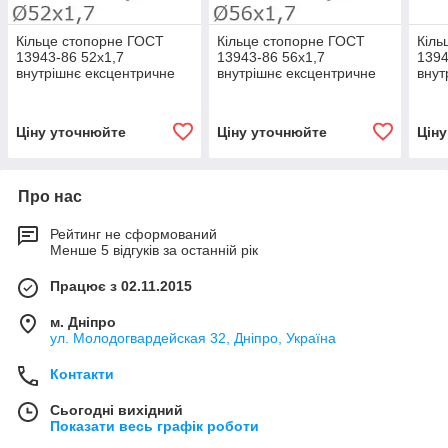
Кільце стопорне ГОСТ
Кільце стопорне ГОСТ
Кіль
13943-86 52х1,7
13943-86 56х1,7
1394
внутрішнє ексцентричне
внутрішнє ексцентричне
внут
для встановлення в
для встановлення в
для 
корпус, фосфатоване
корпус, фосфатоване
корп
Ціну уточнюйте
Ціну уточнюйте
Цін
Про нас
Рейтинг не сформований
Менше 5 відгуків за останній рік
Працює з 02.11.2015
м. Дніпро
ул. Молодогвардейская 32, Дніпро, Україна
Контакти
Сьогодні вихідний
Показати весь графік роботи