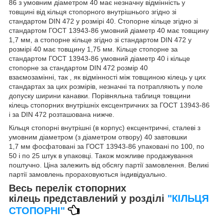
86 з умовним діаметром 40 має незначну відмінність у
товщині від кільця стопорного внутрішнього згідно зі
стандартом DIN 472 у розмірі 40. Стопорне кільце згідно зі
стандартом ГОСТ 13943-86 умовний діаметр 40 має товщину
1,7 мм, а стопорне кільце згідно зі стандартом DIN 472 у
розмірі 40 має товщину 1,75 мм. Кільце стопорне за
стандартом ГОСТ 13943-86 умовний діаметр 40 і кільце
стопорне за стандартом DIN 472 розмір 40
взаємозамінні, так , як відмінності між товщиною кілець у цих
стандартах за цих розмірів, незначні та потрапляють у поле
допуску ширини канавки. Порівняльна таблиця товщини
кілець стопорних внутрішніх ексцентричних за ГОСТ 13943-86
і за DIN 472 розташована нижче.
Кільця стопорні внутрішні (в корпус) ексцентричні, сталеві з
умовним діаметром (з діаметром отвору) 40 завтовшки
1,7 мм фосфатовані за ГОСТ 13943-86 упаковані по 100, по
50 і по 25 штук в упаковці. Також можливе продажування
поштучно. Ціна залежить від обсягу партії замовлення. Великі
партії замовлень прораховуються індивідуально.
Весь перелік стопорних
кілець представлений у розділі
"КІЛЬЦЯ
СТОПОРНІ"