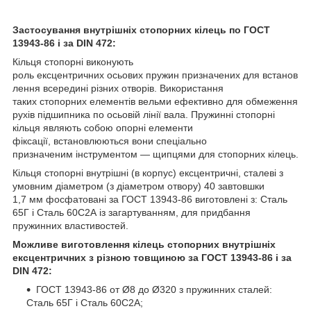
Застосування внутрішніх стопорних кілець по ГОСТ
13943-86 і за DIN 472:
Кільця стопорні виконують
роль ексцентричних осьових пружин призначених для встанов
лення всередині різних отворів. Використання
таких стопорних елементів вельми ефективно для обмеження
рухів підшипника по осьовій лінії вала. Пружинні стопорні
кільця являють собою опорні елементи
фіксації, встановлюються вони спеціально
призначеним інструментом — щипцями для стопорних кілець.
Кільця стопорні внутрішні (в корпус) ексцентричні, сталеві з
умовним діаметром (з діаметром отвору) 40 завтовшки
1,7 мм фосфатовані за ГОСТ 13943-86 виготовлені з: Сталь
65Г і Сталь 60С2А із загартуванням, для придбання
пружинних властивостей.
Можливе виготовлення кілець стопорних внутрішніх
ексцентричних з різною товщиною за ГОСТ 13943-86 і за
DIN 472:
ГОСТ 13943-86 от Ø8 до Ø320 з пружинних сталей:
Сталь 65Г і Сталь 60С2А;