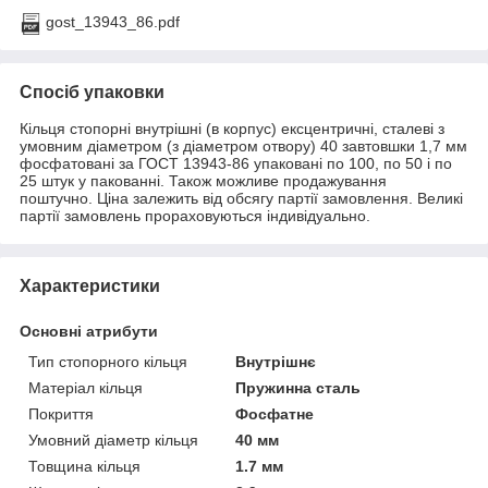
gost_13943_86.pdf
Спосіб упаковки
Кільця стопорні внутрішні (в корпус) ексцентричні, сталеві з
умовним діаметром (з діаметром отвору) 40 завтовшки 1,7 мм
фосфатовані за ГОСТ 13943-86 упаковані по 100, по 50 і по
25 штук у пакованні. Також можливе продажування
поштучно. Ціна залежить від обсягу партії замовлення. Великі
партії замовлень прораховуються індивідуально.
Характеристики
Основні атрибути
Тип стопорного кільця
Внутрішнє
Матеріал кільця
Пружинна сталь
Покриття
Фосфатне
Умовний діаметр кільця
40 мм
Товщина кільця
1.7 мм