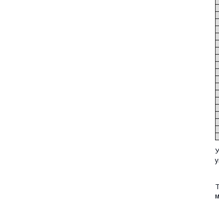
У
у
Т
м