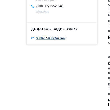
с
5
+380 (97) 355-65-65
1
WhatsApp
к
К
1
п
0506755900@ukr.net
З
К
о
в
п
К
1
п
і