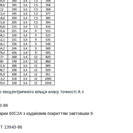
 ексцентричного кільця класу точності А з
:
3-86
 марки 60С2А з кадмієвим покриттям завтовшки 6
СТ 13943-86