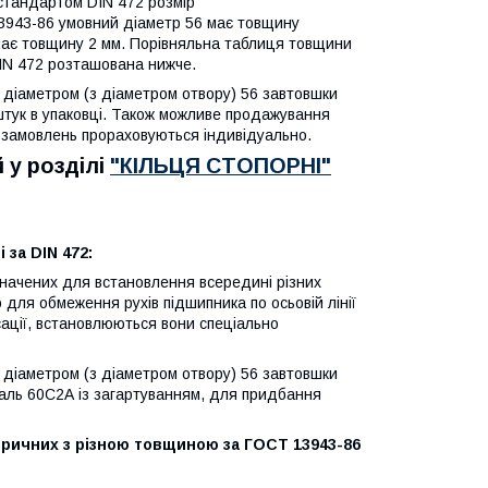
 стандартом DIN 472 розмір
13943-86 умовний діаметр 56 має товщину
6 має товщину 2 мм. Порівняльна таблиця товщини
DIN 472 розташована нижче.
им діаметром (з діаметром отвору) 56 завтовшки
 штук в упаковці. Також можливе продажування
ії замовлень прораховуються індивідуально.
 у розділі
"КІЛЬЦЯ СТОПОРНІ"
 за DIN 472:
значених для встановлення всередині різних
для обмеження рухів підшипника по осьовій лінії
сації, встановлюються вони спеціально
им діаметром (з діаметром отвору) 56 завтовшки
таль 60С2А із загартуванням, для придбання
ричних з різною товщиною за ГОСТ 13943-86