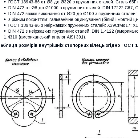
ГОСТ 13943-86 от Ø8 до Ø320 з пружинних сталей: Сталь 65Г 
DIN 472 от Ø8 до Ø1000 з пружинних сталей: DIN 17222 C67, C
DIN 472 важке виконання от Ø20 до Ø100 з пружинних сталей: 
з різним покриттям: гальванічне оцинкування (білий і жовтий ц
ГОСТ 13943-86 з неіржавких пружинних сталей: X39CrMo17; X1
DIN 472 з неіржавких пружинних сталей: DIN 1.4122 (американсь
1.4310
(
американський аналог AISI 301);
аблиця розмірів внутрішніх стопорних кілець згідно ГОСТ 1