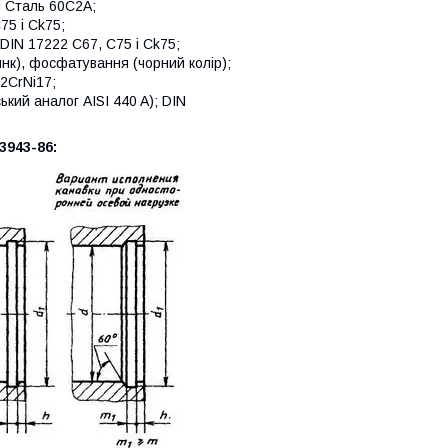
і Сталь 60С2А;
75 і Ck75;
DIN 17222 C67, C75 і Ck75;
инк), фосфатування (чорний колір);
2CrNi17;
кий аналог AISI 440 A); DIN
3943-86: