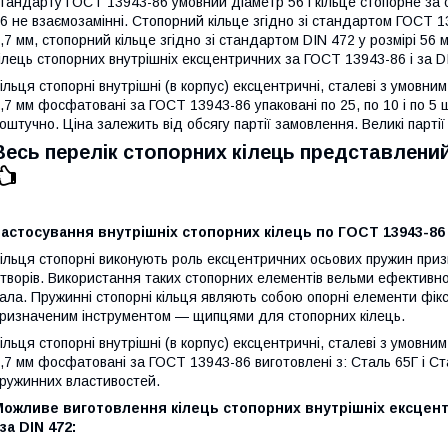
тандарту ГОСТ 13943-86 умовний діаметр 56 і кільце стопорне за
6 не взаємозамінні. Стопорний кільце згідно зі стандартом ГОСТ 
,7 мм, стопорний кільце згідно зі стандартом DIN 472 у розмірі 5
ілець стопорних внутрішніх ексцентричних за ГОСТ 13943-86 і за 
ільця стопорні внутрішні (в корпус) ексцентричні, сталеві з умовн
,7 мм фосфатовані за ГОСТ 13943-86 упаковані по 25, по 10 і по 5
оштучно. Ціна залежить від обсягу партії замовлення. Великі парт
Весь перелік стопорних кілець представлений
астосування внутрішніх стопорних кілець по ГОСТ 13943-86 і
ільця стопорні виконують роль ексцентричних осьових пружин при
творів. Використання таких стопорних елементів вельми ефективно 
ала. Пружинні стопорні кільця являють собою опорні елементи фік
ризначеним інструментом — щипцями для стопорних кілець.
ільця стопорні внутрішні (в корпус) ексцентричні, сталеві з умовн
,7 мм фосфатовані за ГОСТ 13943-86 виготовлені з: Сталь 65Г і С
ружинних властивостей.
Можливе виготовлення кілець стопорних внутрішніх ексцент
 за DIN 472: