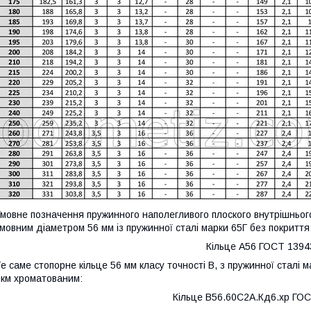
мовне позначення пружинного наполегливого плоского внутрішнього
мовним діаметром 56 мм із пружинної сталі марки 65Г без покриття
Кільце А56 ГОСТ 1394
е саме стопорне кільце 56 мм класу точності В, з пружинної сталі
км хроматованим:
Кільце В56.60С2А.Кд6.хр ГО