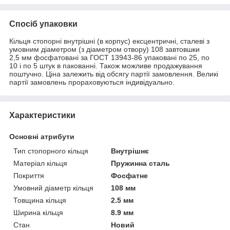
Спосіб упаковки
Кільця стопорні внутрішні (в корпус) ексцентричні, сталеві з
умовним діаметром (з діаметром отвору) 108 завтовшки
2,5 мм фосфатовані за ГОСТ 13943-86 упаковані по 25, по
10 і по 5 штук в пакованні. Також можливе продажування
поштучно. Ціна залежить від обсягу партії замовлення. Великі
партії замовлень прораховуються індивідуально.
Характеристики
Основні атрибути
Тип стопорного кільця
Внутрішнє
Матеріал кільця
Пружинна сталь
Покриття
Фосфатне
Умовний діаметр кільця
108 мм
Товщина кільця
2.5 мм
Ширина кільця
8.9 мм
Стан
Новий