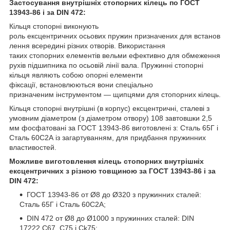
Застосування внутрішніх стопорних кілець по ГОСТ
13943-86 і за DIN 472:
Кільця стопорні виконують
роль ексцентричних осьових пружин призначених для встанов
лення всередині різних отворів. Використання
таких стопорних елементів вельми ефективно для обмеження
рухів підшипника по осьовій лінії вала. Пружинні стопорні
кільця являють собою опорні елементи
фіксації, встановлюються вони спеціально
призначеним інструментом — щипцями для стопорних кілець.
Кільця стопорні внутрішні (в корпус) ексцентричні, сталеві з
умовним діаметром (з діаметром отвору) 108 завтовшки 2,5
мм фосфатовані за ГОСТ 13943-86 виготовлені з: Сталь 65Г і
Сталь 60С2А із загартуванням, для придбання пружинних
властивостей.
Можливе виготовлення кілець стопорних внутрішніх
ексцентричних з різною товщиною за ГОСТ 13943-86 і за
DIN 472:
ГОСТ 13943-86 от Ø8 до Ø320 з пружинних сталей:
Сталь 65Г і Сталь 60С2А;
DIN 472 от Ø8 до Ø1000 з пружинних сталей: DIN
17222 C67, C75 і Ck75;