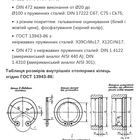
DIN 472 важке виконання от Ø20 до
Ø100 з пружинних сталей: DIN 17222 C67, C75 і Ck75;
з різним покриттям: гальванічне оцинкування (білий і
жовтий цинк), фосфатування (чорний колір);
ГОСТ 13943-86 з
неіржавких пружинних сталей: X39CrMo17; X12CrNi17;
DIN 472 з неіржавких пружинних сталей: DIN 1.4122
(американський аналог AISI 440 A); DIN
1.4310
(
американський аналог AISI 301);
Таблиця розмірів внутрішніх стопорних кілець
згідно ГОСТ 13943-86: