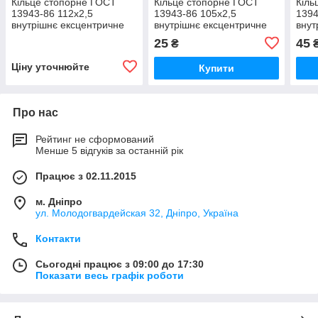
Кільце стопорне ГОСТ
Кільце стопорне ГОСТ
Кіль
13943-86 112х2,5
13943-86 105х2,5
1394
внутрішнє ексцентричне
внутрішнє ексцентричне
внут
для встановлення в
для встановлення в
для 
25
45
₴
корпус, фосфатоване
корпус, фосфатоване
корп
Ціну уточнюйте
Купити
Про нас
Рейтинг не сформований
Менше 5 відгуків за останній рік
Працює з 02.11.2015
м. Дніпро
ул. Молодогвардейская 32, Дніпро, Україна
Контакти
Сьогодні працює з 09:00 до 17:30
Показати весь графік роботи