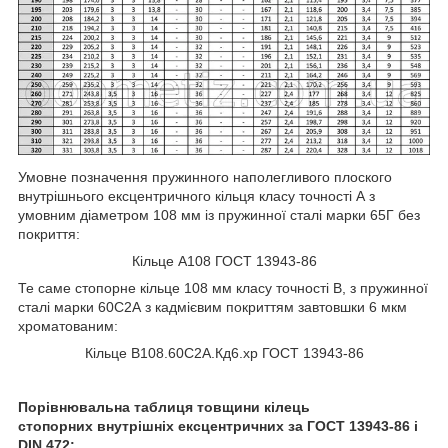
Умовне позначення пружинного наполегливого плоского
внутрішнього ексцентричного кільця класу точності А з
умовним діаметром 108 мм із пружинної сталі марки 65Г без
покриття:
Кільце А108 ГОСТ 13943-86
Те саме стопорне кільце 108 мм класу точності В, з пружинної
сталі марки 60С2А з кадмієвим покриттям завтовшки 6 мкм
хроматованим:
Кільце В108.60С2А.Кд6.хр ГОСТ 13943-86
Порівнювальна таблиця товщини кілець
стопорних внутрішніх ексцентричних за ГОСТ 13943-86 і
DIN 472: