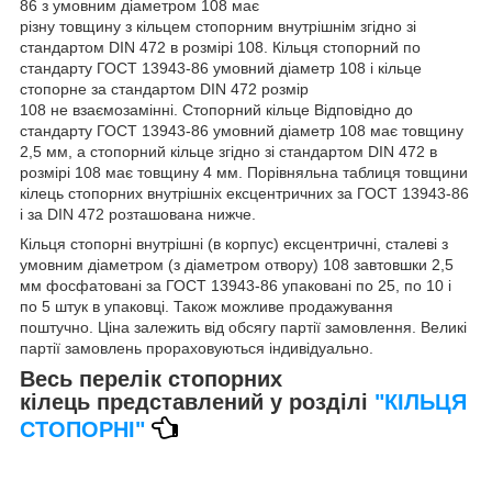
86 з умовним діаметром 108 має
різну товщину з кільцем стопорним внутрішнім згідно зі
стандартом DIN 472 в розмірі 108. Кільця стопорний по
стандарту ГОСТ 13943-86 умовний діаметр 108 і кільце
стопорне за стандартом DIN 472 розмір
108 не взаємозамінні. Стопорний кільце Відповідно до
стандарту ГОСТ 13943-86 умовний діаметр 108 має товщину
2,5 мм, а стопорний кільце згідно зі стандартом DIN 472 в
розмірі 108 має товщину 4 мм. Порівняльна таблиця товщини
кілець стопорних внутрішніх ексцентричних за ГОСТ 13943-86
і за DIN 472 розташована нижче.
Кільця стопорні внутрішні (в корпус) ексцентричні, сталеві з
умовним діаметром (з діаметром отвору) 108 завтовшки 2,5
мм фосфатовані за ГОСТ 13943-86 упаковані по 25, по 10 і
по 5 штук в упаковці. Також можливе продажування
поштучно. Ціна залежить від обсягу партії замовлення. Великі
партії замовлень прораховуються індивідуально.
Весь перелік стопорних
кілець представлений у розділі
"КІЛЬЦЯ
СТОПОРНІ"