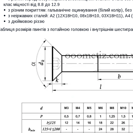
клас міцності від 8.8 до 12.9
з різним покриттям: гальванічне оцинкування (білий колір), без
з неіржавких сталей: А2 (12Х18Н10, 08х18Н10, 03Х18Н11), А
з дюймовою різзю
аблиця розмірів гвинтів
з потайною головкою і внутрішнім шестигр