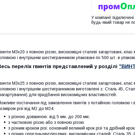
У компанії підключені
будь-який товар не п
винти М3х20 з повною різзю, високоміцні сталеві загартовані, клас
оловкою і внутрішнім шестигранником упаковані по 500 шт. в упаковц
Весь перелік гвинтів представлений у розділі
"ВИН
винти М3х25 з повною різзю, високоміцні
сталеві загартовані, клас
оловкою і внутрішнім шестигранником виготовлені з: Сталь 45, С
загартування) для придбання високоміцних властивостей.
ожливе постачання під замовлення гвинтів
з потайною головкою і 
озміром різі від М2 до М24:
з різною довжиною: від 5 мм. до 200 мм.
з частковою різзю або з повною різзю
з різним кроком різі: основний великий крок різі та дрібний крок
з різних середньовуглецевих, високоміцних сталей: Сталь 35, 