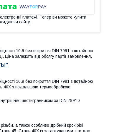
 електронні платежі. Тепер ви можете купити
окидаючи сайту.
 міцності 10.9 без покриття DIN 7991
з потайною
і. Ціна залежить від обсягу партії замовлення.
ТЫ"
 міцності 10.9 без покриття DIN 7991
з потайною
таль 40Х з подальшою термообробкою
внутрішнім шестигранником за DIN 7991 з
 різьби, а також особливо дрібний крок різі
Сталь 45, Сталь 40Х із загартуванням, що дає