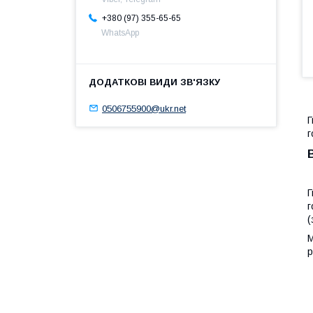
+380 (97) 355-65-65
WhatsApp
0506755900@ukr.net
Г
г
Г
г
(
М
р