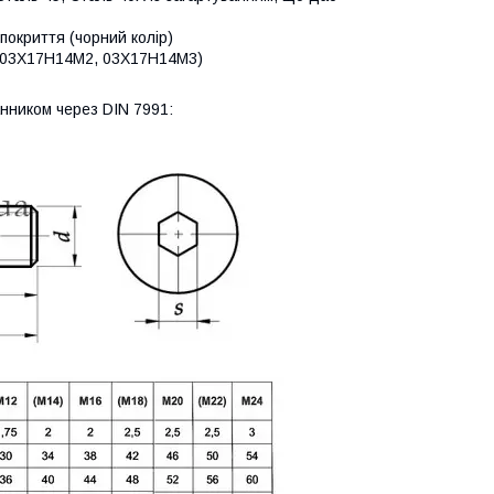
 покриття (чорний колір)
4 (03Х17Н14М2, 03Х17Н14М3)
анником через DIN 7991: