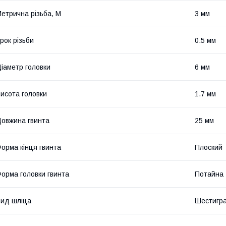
етрична різьба, М
3 мм
рок різьби
0.5 мм
іаметр головки
6 мм
исота головки
1.7 мм
овжина гвинта
25 мм
орма кінця гвинта
Плоский
орма головки гвинта
Потайна
ид шліца
Шестигр