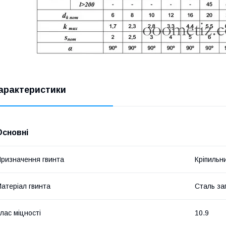
арактеристики
Основні
ризначення гвинта
Кріпильн
атеріал гвинта
Сталь за
лас міцності
10.9