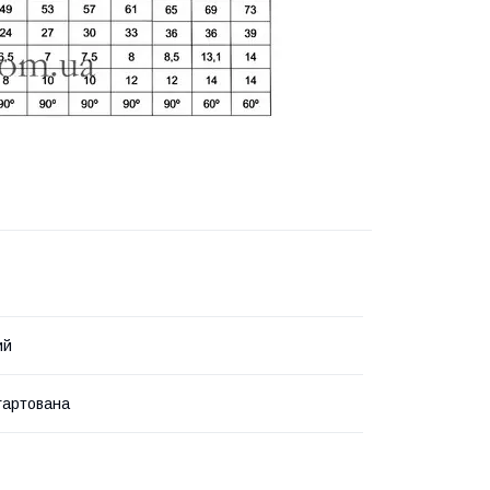
ий
гартована