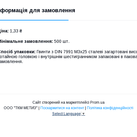
нформація для замовлення
іна:
1,33 ₴
Мінімальне замовлення:
500 шт.
посіб упаковки:
Гвинти з DIN 7991 М3х25 сталеві загартовані висо
отайною головкою і внутрішнім шестигранником запаковані в пакова
амовлення.
Сайт створений на маркетплейсі
Prom.ua
ООО "ТКМ МЕТИЗ" |
Поскаржитися на контент
|
Політика конфіденційності
Select Language
▼