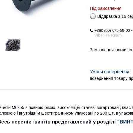
Під замовлення
Відправка з 16 се
+380 (50) 675-59-00
Viber, Telegram
Замовлення тільки з
повернення товару п
винти М6х55 з повною різзю, високоміцні сталеві загартовані, клас
оловкою і внутрішнім шестигранником упаковані по 200 шт. в упаковц
Весь перелік гвинтів представлений у розділі
"ВИН