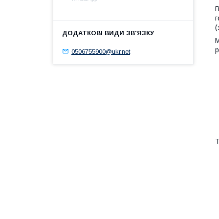
Г
г
(
М
р
0506755900@ukr.net
Т