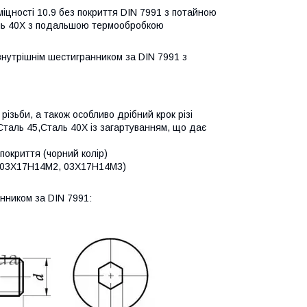
 міцності 10.9 без покриття DIN 7991
з потайною
таль 40Х з подальшою термообробкою
внутрішнім шестигранником за DIN 7991 з
 різьби, а також особливо дрібний крок різі
Сталь 45,Сталь 40Х із загартуванням, що дає
 покриття (чорний колір)
4 (03Х17Н14М2, 03Х17Н14М3)
анником за DIN 7991: