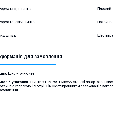
орма кінця гвинта
Плоский
орма головки гвинта
Потайна
ид шліца
Шестигр
нформація для замовлення
іна:
Ціну уточнюйте
посіб упаковки:
Гвинти з DIN 7991 М6х55 сталеві загартовані висо
отайною головкою і внутрішнім шестигранником запаковані в пакова
амовлення.