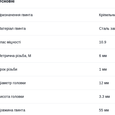
Основні
ризначення гвинта
Кріпильн
атеріал гвинта
Сталь за
лас міцності
10.9
етрична різьба, М
6 мм
рок різьби
1 мм
іаметр головки
12 мм
исота головки
3.3 мм
овжина гвинта
55 мм