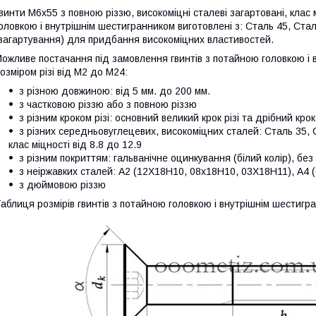
винти М6х55 з повною різзю, високоміцні
сталеві загартовані, клас
оловкою і внутрішнім шестигранником виготовлені з: Сталь 45, С
загартування) для придбання високоміцних властивостей.
ожливе постачання під замовлення гвинтів
з потайною головкою і 
озміром різі від М2 до М24:
з різною довжиною: від 5 мм. до 200 мм.
з частковою різзю або з повною різзю
з різним кроком різі: основний великий крок різі та дрібний крок
з різних середньовуглецевих, високоміцних сталей: Сталь 35, 
клас міцності від 8.8 до 12.9
з різним покриттям: гальванічне оцинкування (білий колір), без
з неіржавких сталей: А2 (12Х18Н10, 08х18Н10, 03Х18Н11), А
з дюймовою різзю
аблиця розмірів гвинтів
з потайною головкою і внутрішнім шестигр