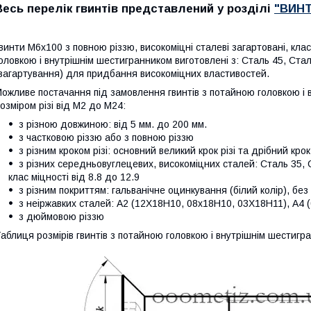
Весь перелік гвинтів представлений у розділі
"ВИН
винти М6х100 з повною різзю, високоміцні
сталеві загартовані, кла
оловкою і внутрішнім шестигранником виготовлені з: Сталь 45, С
загартування) для придбання високоміцних властивостей.
ожливе постачання під замовлення гвинтів
з потайною головкою і 
озміром різі від М2 до М24:
з різною довжиною: від 5 мм. до 200 мм.
з частковою різзю або з повною різзю
з різним кроком різі: основний великий крок різі та дрібний крок
з різних середньовуглецевих, високоміцних сталей: Сталь 35, 
клас міцності від 8.8 до 12.9
з різним покриттям: гальванічне оцинкування (білий колір), без
з неіржавких сталей: А2 (12Х18Н10, 08х18Н10, 03Х18Н11), А
з дюймовою різзю
аблиця розмірів гвинтів
з потайною головкою і внутрішнім шестигр