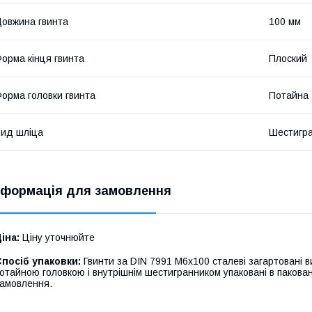
овжина гвинта
100 мм
орма кінця гвинта
Плоский
орма головки гвинта
Потайна
ид шліца
Шестигр
нформація для замовлення
іна:
Ціну уточнюйте
посіб упаковки:
Гвинти за DIN 7991 М6х100 сталеві загартовані ви
отайною головкою і внутрішнім шестигранником упаковані в пакованн
амовлення.