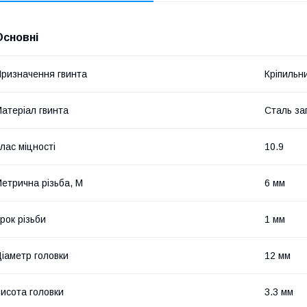
Основні
ризначення гвинта
Кріпильн
атеріал гвинта
Сталь за
лас міцності
10.9
етрична різьба, М
6 мм
рок різьби
1 мм
іаметр головки
12 мм
исота головки
3.3 мм