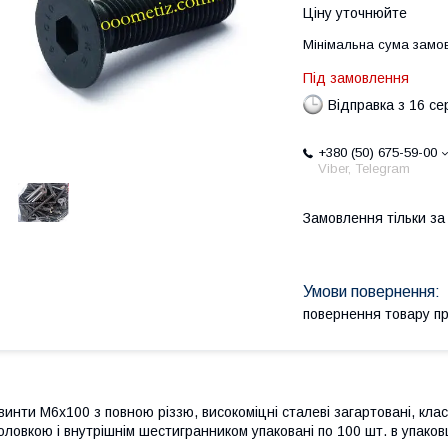
Ціну уточнюйте
Мінімальна сума замов
Під замовлення
Відправка з 16 се
+380 (50) 675-59-00
Viber, Telegram
Замовлення тільки з
повернення товару п
винти М6х100 з повною різзю, високоміцні сталеві загартовані, кла
оловкою і внутрішнім шестигранником упаковані по 100 шт. в упаковц