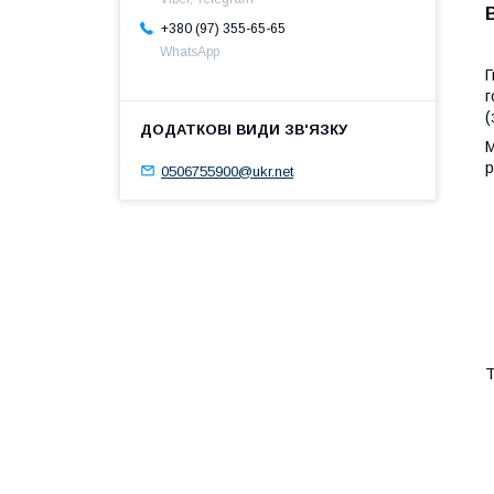
+380 (97) 355-65-65
WhatsApp
Г
г
(
М
р
0506755900@ukr.net
Т