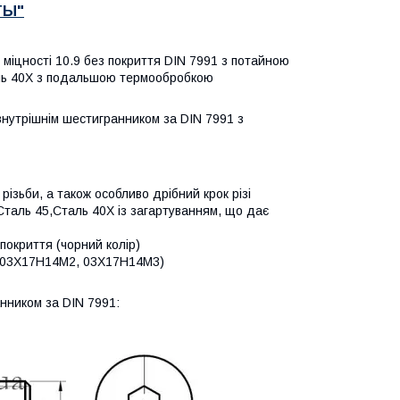
ТЫ"
с міцності 10.9 без покриття DIN 7991
з потайною
таль 40Х з подальшою термообробкою
внутрішнім шестигранником за DIN 7991 з
 різьби, а також особливо дрібний крок різі
Сталь 45,Сталь 40Х із загартуванням, що дає
 покриття (чорний колір)
4 (03Х17Н14М2, 03Х17Н14М3)
анником за DIN 7991: