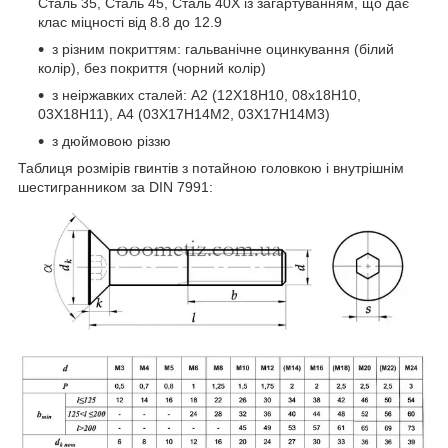
Сталь 35, Сталь 45, Сталь 40Х із загартуванням, що дає
клас міцності від 8.8 до 12.9
з різним покриттям: гальванічне оцинкування (білий
колір), без покриття (чорний колір)
з неіржавких сталей: А2 (12Х18Н10, 08х18Н10,
03Х18Н11), А4 (03Х17Н14М2, 03Х17Н14М3)
з дюймовою різзю
Таблиця розмірів гвинтів
з потайною головкою і внутрішнім
шестигранником за DIN 7991: