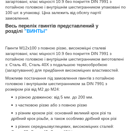
загартовані, клас міцності 10.9 без покриття DIN 7991
з
потайною головкою і внутрішнім шестигранником упаковані по
100 шт. в упаковці. Ціна залежить від обсягу партії
замовлення.
Весь перелік гвинтів представлений у
розділі
"ВИНТЫ"
Гвинти М12х100 з повною різзю, високоміцні
сталеві
загартовані, клас міцності 10.9 без покриття DIN 7991
з
потайною головкою і внутрішнім шестигранником виготовлені
з: Сталь 45, Сталь 40Х з подальшою термообробкою
(загартування) для придбання високоміцних властивостей.
Можливе постачання під замовлення гвинтів
з потайною
головкою і внутрішнім шестигранником за DIN 7991 з
розміром різі від М2 до М24:
з різною довжиною: від 5 мм. до 200 мм.
з частковою різзю або з повною різзю
з різним кроком різі: основний великий крок різі та
дрібний крок різьби, а також особливо дрібний крок різі
з різних середньовуглецевих, високоміцних сталей: