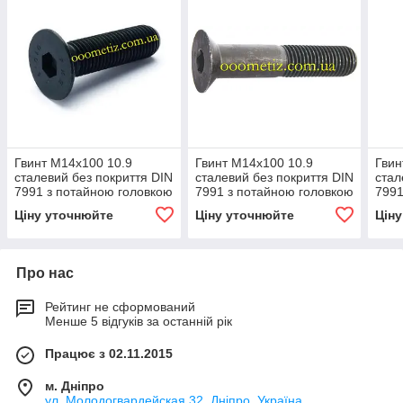
Гвинт М14х100 10.9
Гвинт М14х100 10.9
Гвин
сталевий без покриття DIN
сталевий без покриття DIN
стал
7991 з потайною головкою
7991 з потайною головкою
7991
і внутрішнім
і внутрішнім
і вн
Ціну уточнюйте
Ціну уточнюйте
Цін
шестигранником
шестигранником
шес
Про нас
Рейтинг не сформований
Менше 5 відгуків за останній рік
Працює з 02.11.2015
м. Дніпро
ул. Молодогвардейская 32, Дніпро, Україна