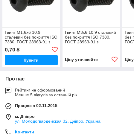
Гвинт М1,6х6 10.9
Гвинт М3х6 10.9 сталевий
Гвин
сталевий без покриття ISO
без покриття ISO 7380,
без 
7380, ГОСТ 28963-91 з
ГОСТ 28963-91 з
ГОСТ
напівкруглою головкою,
напівкруглою головкою,
напі
0,70
₴
внутрішнім
внутрішнім
внут
шестигранником
шестигранником
шес
Ціну уточнюйте
Цін
Купити
Про нас
Рейтинг не сформований
Менше 5 відгуків за останній рік
Працює з 02.11.2015
м. Дніпро
ул. Молодогвардейская 32, Дніпро, Україна
Контакти