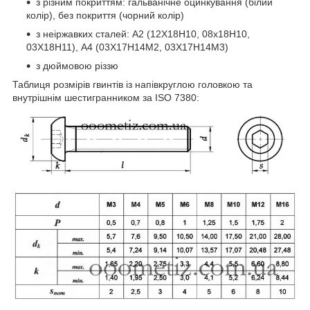
з різним покриттям: гальванічне оцинкування (білий
колір), без покриття (чорний колір)
з неіржавких сталей: А2 (12Х18Н10, 08х18Н10,
03Х18Н11), А4 (03Х17Н14М2, 03Х17Н14М3)
з дюймовою різзю
Таблиця розмірів гвинтів із напівкруглою головкою та
внутрішнім шестигранником за ISO 7380: