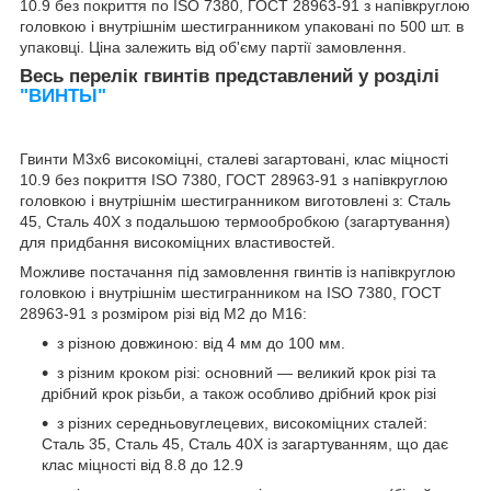
10.9 без покриття по ISO 7380, ГОСТ 28963-91 з напівкруглою
головкою і внутрішнім шестигранником упаковані по 500 шт. в
упаковці. Ціна залежить від об'єму партії замовлення.
Весь перелік гвинтів представлений у розділі
"ВИНТЫ"
Гвинти М3х6 високоміцні, сталеві загартовані, клас міцності
10.9 без покриття ISO 7380, ГОСТ 28963-91 з напівкруглою
головкою і внутрішнім шестигранником виготовлені з: Сталь
45, Сталь 40Х з подальшою термообробкою (загартування)
для придбання високоміцних властивостей.
Можливе постачання під замовлення гвинтів із напівкруглою
головкою і внутрішнім шестигранником на ISO 7380, ГОСТ
28963-91 з розміром різі від М2 до М16:
з різною довжиною: від 4 мм до 100 мм.
з різним кроком різі: основний — великий крок різі та
дрібний крок різьби, а також особливо дрібний крок різі
з різних середньовуглецевих, високоміцних сталей:
Сталь 35, Сталь 45, Сталь 40Х із загартуванням, що дає
клас міцності від 8.8 до 12.9