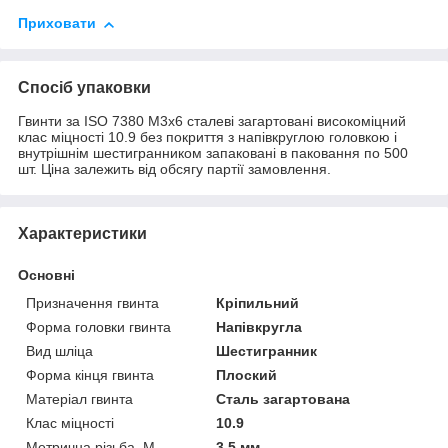
Приховати
Спосіб упаковки
Гвинти за ISO 7380 М3х6 сталеві загартовані високоміцний
клас міцності 10.9 без покриття з напівкруглою головкою і
внутрішнім шестигранником запаковані в паковання по 500
шт. Ціна залежить від обсягу партії замовлення.
Характеристики
Основні
Призначення гвинта
Кріпильний
Форма головки гвинта
Напівкругла
Вид шліца
Шестигранник
Форма кінця гвинта
Плоский
Матеріал гвинта
Сталь загартована
Клас міцності
10.9
Метрична різьба, М
3.5 мм