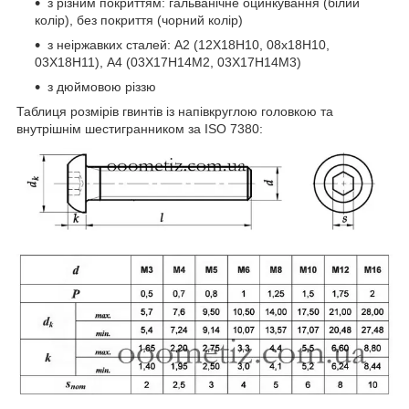
з різним покриттям: гальванічне оцинкування (білий
колір), без покриття (чорний колір)
з неіржавких сталей: А2 (12Х18Н10, 08х18Н10,
03Х18Н11), А4 (03Х17Н14М2, 03Х17Н14М3)
з дюймовою різзю
Таблиця розмірів гвинтів із напівкруглою головкою та
внутрішнім шестигранником за ISO 7380: