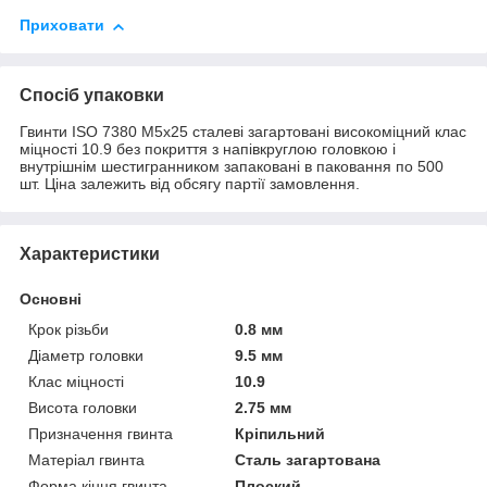
Приховати
Спосіб упаковки
Гвинти ISO 7380 М5х25 сталеві загартовані високоміцний клас
міцності 10.9 без покриття з напівкруглою головкою і
внутрішнім шестигранником запаковані в паковання по 500
шт. Ціна залежить від обсягу партії замовлення.
Характеристики
Основні
Крок різьби
0.8 мм
Діаметр головки
9.5 мм
Клас міцності
10.9
Висота головки
2.75 мм
Призначення гвинта
Кріпильний
Матеріал гвинта
Сталь загартована
Форма кінця гвинта
Плоский