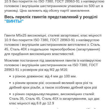
10.9 без покриття по ISO 7380, ГОСТ 28963-91 з напівкруглою
головкою і внутрішнім шестигранником упаковані по 500 шт. в
упаковці. Ціна залежить від обсягу партії замовлення.
Весь перелік гвинтів представлений у розділі
"ВИНТЫ"
Гвинти М5х25 високоміцні, сталеві загартовані, клас міцності
10.9 без покриття ISO 7380, ГОСТ 28963-91 з напівкруглою
головкою і внутрішнім шестигранником виготовлені з: Сталь
45, Сталь 40Х з подальшою термообробкою (загартування)
для придбання високоміцних властивостей.
Можливе постачання під замовлення гвинтів із напівкруглою
головкою і внутрішнім шестигранником на ISO 7380, ГОСТ
28963-91 з розміром різі від М2 до М16:
з різною довжиною: від 4 мм до 100 мм.
з різним кроком різі: основний великий крок різі та
дрібний крок різьби, а також особливо дрібний крок різі
з різних середньовуглецевих, високоміцних сталей:
Сталь 35, Сталь 45, Сталь 40Х із загартуванням, що дає
клас міцності від 8.8 до 12.9