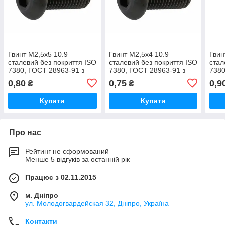
Гвинт М2,5х5 10.9
Гвинт М2,5х4 10.9
Гвин
сталевий без покриття ISO
сталевий без покриття ISO
стал
7380, ГОСТ 28963-91 з
7380, ГОСТ 28963-91 з
7380
напівкруглою головкою,
напівкруглою головкою,
напі
0,80
0,75
0,9
₴
₴
внутрішнім
внутрішнім
внут
шестигранником
шестигранником
шес
Купити
Купити
Про нас
Рейтинг не сформований
Менше 5 відгуків за останній рік
Працює з 02.11.2015
м. Дніпро
ул. Молодогвардейская 32, Дніпро, Україна
Контакти