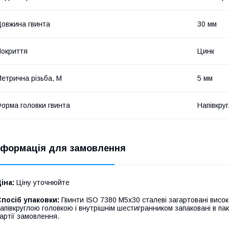
овжина гвинта
30 мм
окриття
Цинк
етрична різьба, М
5 мм
орма головки гвинта
Напівкру
нформація для замовлення
іна:
Ціну уточнюйте
посіб упаковки:
Гвинти ISO 7380 М5х30 сталеві загартовані висок
апівкруглою головкою і внутрішнім шестигранником запаковані в па
артії замовлення.