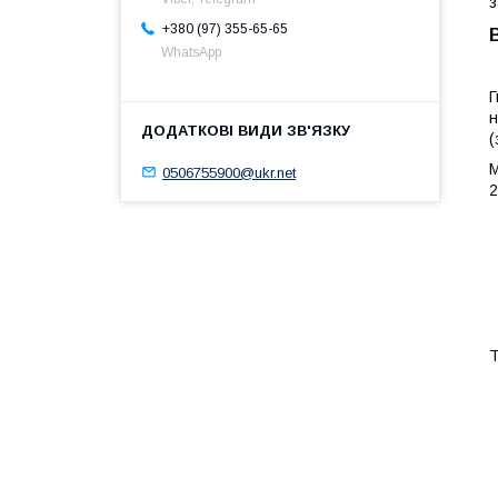
з
+380 (97) 355-65-65
WhatsApp
Г
н
(
М
0506755900@ukr.net
2
Т