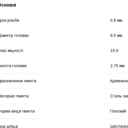
Основні
рок різьби
0.8 мм
іаметр головки
9.5 мм
лас міцності
10.9
исота головки
2.75 мм
ризначення гвинта
Кріпильн
атеріал гвинта
Сталь за
орма кінця гвинта
Плоский
ид шліца
Шестигр