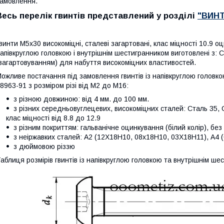
амовлення.
Весь перелік гвинтів представлений у розділі
"ВИН
винти М5х30
високоміцні, сталеві загартовані, клас міцності 10.9 о
апівкруглою головкою і внутрішнім шестигранником
виготовлені з: 
загартовуванням) для набуття високоміцних властивостей.
ожливе постачання під замовлення гвинтів із напівкруглою головк
8963-91 з розміром різі від М2 до М16:
з різною довжиною: від 4 мм. до 100 мм.
з різних середньовуглецевих, високоміцних сталей: Сталь 35, 
клас міцності від 8.8 до 12.9
з різним покриттям: гальванічне оцинкування (білий колір), без
з неіржавких сталей: А2 (12Х18Н10, 08х18Н10, 03Х18Н11), А
з дюймовою різзю
аблиця розмірів гвинтів із напівкруглою головкою та внутрішнім ше