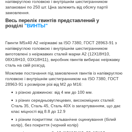
напівкруглою головкою і внутрішнім шестигранником
запаковані по 250 шт. Ціна залежить від обсягу партії
замовлення.
Весь перелік гвинтів представлений у
розділі
"ВИНТЫ"
Гвинти М5х40 А2 неіржавкі за ISO 7380, ГОСТ 28963-91 з
напівкруглою головкою і внутрішнім шестигранником
виготовлені з неіржавких сталей марки А2 (12Х18Н10,
08Х18Н10, 03Х18Н11), виробник гвинтів вибирає неіржавку
сталь на свій розсуд.
Можливе постачання під замовлення гвинтів із напівкруглою
головкою і внутрішнім шестигранником на ISO 7380, ГОСТ
28963-91 з розміром різі від М2 до М16:
з різною довжиною: від 4 мм до 100 мм.
з різних середньовуглецевих, високоміцних сталей:
Сталь 35, Сталь 45, Сталь 40Х із загартуванням, що дає
клас міцності від 8.8 до 12.9
з різним покриттям: гальванічне оцинкування (білий
колір), без покриття (чорний колір)