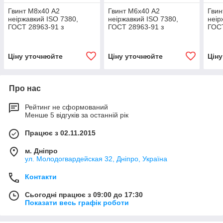
Гвинт М8х40 А2
Гвинт М6х40 А2
Гвин
неіржавкий ISO 7380,
неіржавкий ISO 7380,
неір
ГОСТ 28963-91 з
ГОСТ 28963-91 з
ГОСТ
напівкруглою головкою і
напівкруглою головкою і
напі
внутрішнім
внутрішнім
внут
шестигранником
шестигранником
шес
Ціну уточнюйте
Ціну уточнюйте
Цін
Про нас
Рейтинг не сформований
Менше 5 відгуків за останній рік
Працює з 02.11.2015
м. Дніпро
ул. Молодогвардейская 32, Дніпро, Україна
Контакти
Сьогодні працює з 09:00 до 17:30
Показати весь графік роботи