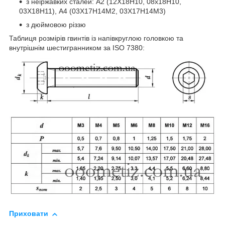
з неіржавких сталей: А2 (12Х18Н10, 08х18Н10,
03Х18Н11), А4 (03Х17Н14М2, 03Х17Н14М3)
з дюймовою різзю
Таблиця розмірів гвинтів із напівкруглою головкою та
внутрішнім шестигранником за ISO 7380:
Приховати