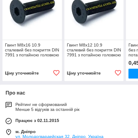
Гвинт М8х16 10.9
Гвинт М8х12 10.9
Гвин
сталевий без покриття DIN
сталевий без покриття DIN
без 
7991 з потайною головкою
7991 з потайною головкою
пота
і внутрішнім
і внутрішнім
внут
0,4
шестигранником
шестигранником
шес
Ціну уточнюйте
Ціну уточнюйте
Про нас
Рейтинг не сформований
Менше 5 відгуків за останній рік
Працює з 02.11.2015
м. Дніпро
ул. Молодогвардейская 32, Дніпро, Україна