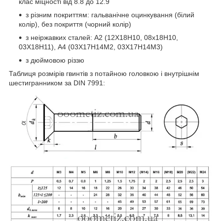
клас міцності від 8.8 до 12.9
з різним покриттям: гальванічне оцинкування (білий
колір), без покриття (чорний колір)
з неіржавких сталей: А2 (12Х18Н10, 08х18Н10,
03Х18Н11), А4 (03Х17Н14М2, 03Х17Н14М3)
з дюймовою різзю
Таблиця розмірів гвинтів
з потайною головкою і внутрішнім
шестигранником за DIN 7991: