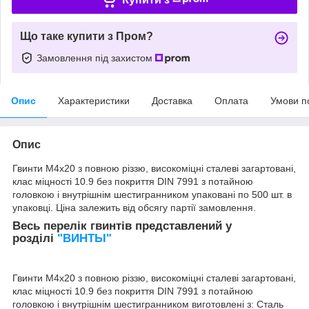
Що таке купити з Пром?
Замовлення під захистом
Опис
Характеристики
Доставка
Оплата
Умови п
Опис
Гвинти М4х20 з повною різзю, високоміцні сталеві загартовані,
клас міцності 10.9 без покриття DIN 7991
з потайною
головкою і внутрішнім шестигранником упаковані по 500 шт. в
упаковці. Ціна залежить від обсягу партії замовлення.
Весь перелік гвинтів представлений у
розділі
"ВИНТЫ"
Гвинти М4х20 з повною різзю, високоміцні
сталеві загартовані,
клас міцності 10.9 без покриття DIN 7991
з потайною
головкою і внутрішнім шестигранником виготовлені з: Сталь