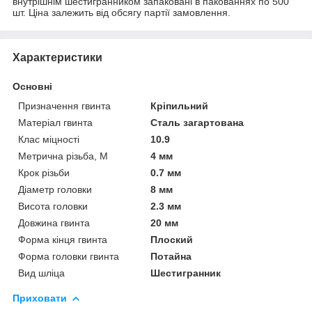
внутрішнім шестигранником запаковані в пакованнях по 500
шт. Ціна залежить від обсягу партії замовлення.
Характеристики
Основні
Призначення гвинта
Кріпильний
Матеріал гвинта
Сталь загартована
Клас міцності
10.9
Метрична різьба, М
4 мм
Крок різьби
0.7 мм
Діаметр головки
8 мм
Висота головки
2.3 мм
Довжина гвинта
20 мм
Форма кінця гвинта
Плоский
Форма головки гвинта
Потайна
Вид шліца
Шестигранник
Приховати