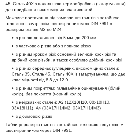
45, Сталь 40Х з подальшою термообробкою (загартування)
для придбання високоміцних властивостей.
Можливе постачання під замовлення гвинтів
з потайною
головкою і внутрішнім шестигранником за DIN 7991 з
розміром різі від М2 до М24:
з різною довжиною: від 5 мм. до 200 мм.
з частковою різзю або з повною різзю
з різним кроком різі: основний великий крок різі та
дрібний крок різьби, а також особливо дрібний крок різі
з різних середньовуглецевих, високоміцних сталей:
Сталь 35, Сталь 45, Сталь 40Х із загартуванням, що дає
клас міцності від 8.8 до 12.9
з різним покриттям: гальванічне оцинкування (білий
колір), без покриття (чорний колір)
з неіржавких сталей: А2 (12Х18Н10, 08х18Н10,
03Х18Н11), А4 (03Х17Н14М2, 03Х17Н14М3)
з дюймовою різзю
Таблиця розмірів гвинтів
з потайною головкою і внутрішнім
шестигранником через DIN 7991: