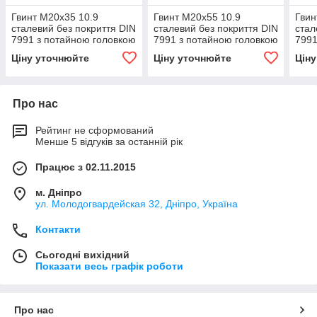
Гвинт М20х35 10.9
Гвинт М20х55 10.9
Гвин
сталевий без покриття DIN
сталевий без покриття DIN
стал
7991 з потайною головкою
7991 з потайною головкою
7991
і внутрішнім
і внутрішнім
і вн
Ціну уточнюйте
Ціну уточнюйте
Цін
шестигранником
шестигранником
шес
Про нас
Рейтинг не сформований
Менше 5 відгуків за останній рік
Працює з 02.11.2015
м. Дніпро
ул. Молодогвардейская 32, Дніпро, Україна
Контакти
Сьогодні вихідний
Показати весь графік роботи
Про нас