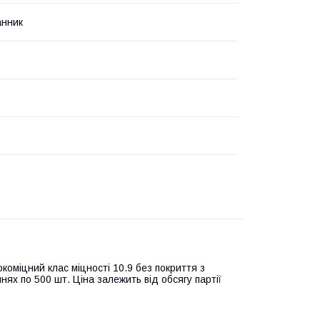
анник
коміцний клас міцності 10.9 без покриття з
ях по 500 шт. Ціна залежить від обсягу партії