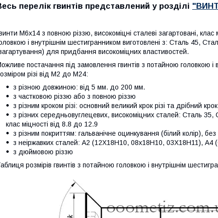
Весь перелік гвинтів представлений у розділі
"ВИН
винти М6х14 з повною різзю, високоміцні
сталеві загартовані, клас
оловкою і внутрішнім шестигранником виготовлені з: Сталь 45, С
загартування) для придбання високоміцних властивостей.
ожливе постачання під замовлення гвинтів
з потайною головкою і 
озміром різі від М2 до М24:
з різною довжиною: від 5 мм. до 200 мм.
з частковою різзю або з повною різзю
з різним кроком різі: основний великий крок різі та дрібний крок
з різних середньовуглецевих, високоміцних сталей: Сталь 35, 
клас міцності від 8.8 до 12.9
з різним покриттям: гальванічне оцинкування (білий колір), без
з неіржавких сталей: А2 (12Х18Н10, 08х18Н10, 03Х18Н11), А
з дюймовою різзю
аблиця розмірів гвинтів
з потайною головкою і внутрішнім шестигр