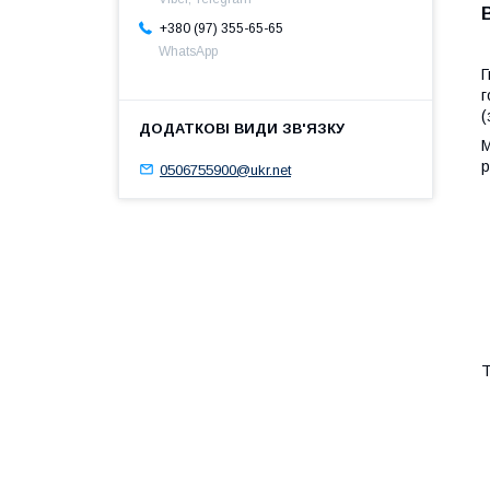
+380 (97) 355-65-65
WhatsApp
Г
г
(
М
р
0506755900@ukr.net
Т