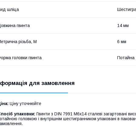
ид шліца
Шестигр
овжина гвинта
14 мм
етрична різьба, М
6 мм
орма головки гвинта
Потайна
нформація для замовлення
іна:
Ціну уточнюйте
посіб упаковки:
Гвинти з DIN 7991 М6х14 сталеві загартовані висо
отайною головкою і внутрішнім шестигранником упаковані в пакованн
амовлення.