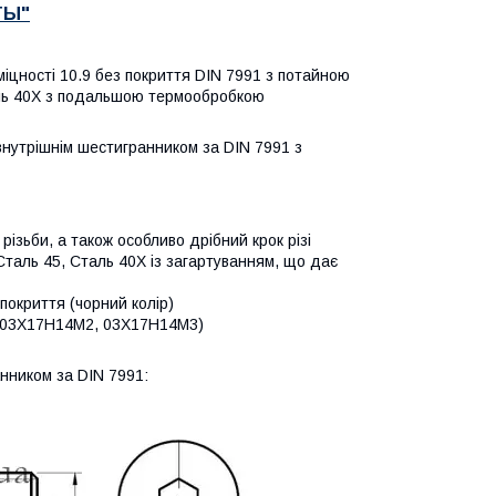
ТЫ"
 міцності 10.9 без покриття DIN 7991
з потайною
таль 40Х з подальшою термообробкою
внутрішнім шестигранником за DIN 7991 з
 різьби, а також особливо дрібний крок різі
Сталь 45, Сталь 40Х із загартуванням, що дає
 покриття (чорний колір)
4 (03Х17Н14М2, 03Х17Н14М3)
анником за DIN 7991: