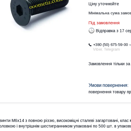
Ціну уточнюйте
Мінімальна сума замов
Під замовлення
Відправка з 17 се
+380 (50) 675-59-00
Viber, Telegram
Замовлення тільки з
повернення товару п
винти М6х14 з повною різзю, високоміцні сталеві загартовані, клас
оловкою і внутрішнім шестигранником упаковані по 500 шт. в упаковц