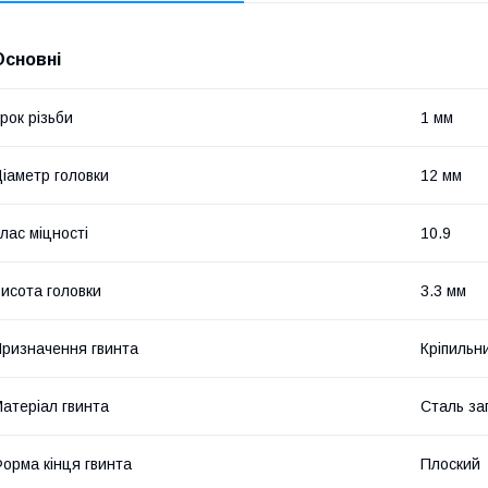
Основні
рок різьби
1 мм
іаметр головки
12 мм
лас міцності
10.9
исота головки
3.3 мм
ризначення гвинта
Кріпильн
атеріал гвинта
Сталь за
орма кінця гвинта
Плоский