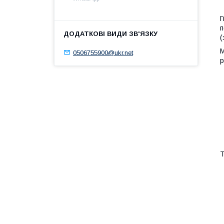
Г
п
(
М
0506755900@ukr.net
р
Т