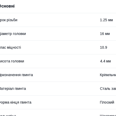
Основні
рок різьби
1.25 мм
іаметр головки
16 мм
лас міцності
10.9
исота головки
4.4 мм
ризначення гвинта
Кріпильн
атеріал гвинта
Сталь за
орма кінця гвинта
Плоский