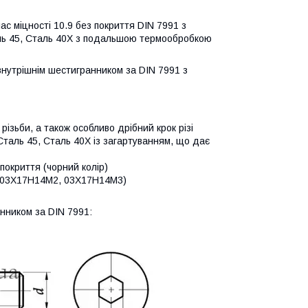
лас міцності 10.9 без покриття DIN 7991
з
аль 45, Сталь 40Х з подальшою термообробкою
внутрішнім шестигранником за DIN 7991 з
 різьби, а також особливо дрібний крок різі
Сталь 45, Сталь 40Х із загартуванням, що дає
 покриття (чорний колір)
4 (03Х17Н14М2, 03Х17Н14М3)
анником за DIN 7991: