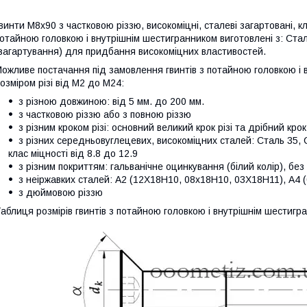
винти М8х90 з частковою різзю, високоміцні,
сталеві загартовані, к
отайною головкою і внутрішнім шестигранником виготовлені з: Ст
загартування) для придбання високоміцних властивостей.
ожливе постачання під замовлення гвинтів
з потайною головкою і 
озміром різі від М2 до М24:
з різною довжиною: від 5 мм. до 200 мм.
з частковою різзю або з повною різзю
з різним кроком різі: основний великий крок різі та дрібний крок
з різних середньовуглецевих, високоміцних сталей: Сталь 35, 
клас міцності від 8.8 до 12.9
з різним покриттям: гальванічне оцинкування (білий колір), без
з неіржавких сталей: А2 (12Х18Н10, 08х18Н10, 03Х18Н11), А
з дюймовою різзю
аблиця розмірів гвинтів
з потайною головкою і внутрішнім шестигр