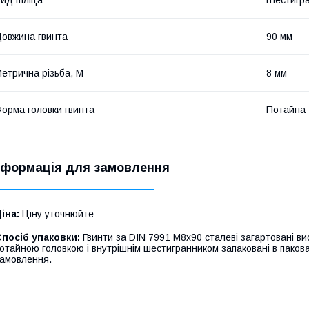
ид шліца
Шестигр
овжина гвинта
90 мм
етрична різьба, М
8 мм
орма головки гвинта
Потайна
нформація для замовлення
іна:
Ціну уточнюйте
посіб упаковки:
Гвинти за DIN 7991 М8х90 сталеві загартовані вис
отайною головкою і внутрішнім шестигранником запаковані в пакова
амовлення.