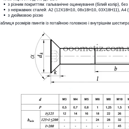
з різним покриттям: гальванічне оцинкування (білий колір), без
з неіржавких сталей: А2 (12Х18Н10, 08х18Н10, 03Х18Н11), А
з дюймовою різзю
аблиця розмірів гвинтів із потайною головкою і внутрішнім шестигр