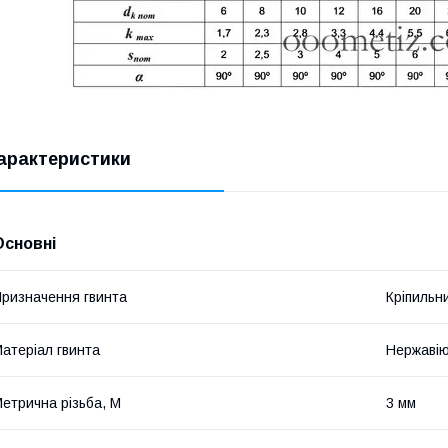
арактеристики
Основні
ризначення гвинта
Кріпильн
атеріал гвинта
Нержавію
етрична різьба, М
3 мм