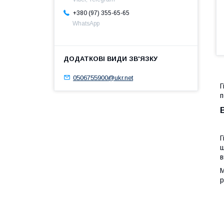
+380 (97) 355-65-65
WhatsApp
0506755900@ukr.net
Г
п
Г
ш
в
М
р