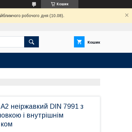
Кошик
айближчого робочого дня (10.08).
Кошик
А2 неіржавкий DIN 7991 з
овкою і внутрішнім
иком