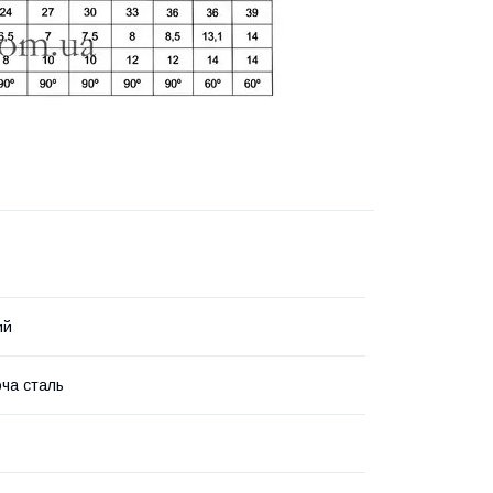
ий
ча сталь