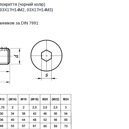
 покриття (чорний колір)
4 (03Х17Н14М2, 03Х17Н14М3)
анником за DIN 7991: