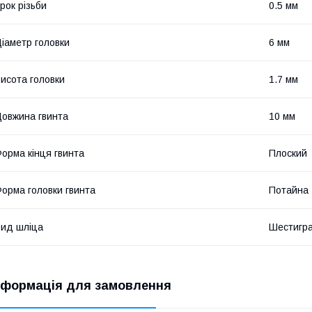
рок різьби
0.5 мм
іаметр головки
6 мм
исота головки
1.7 мм
овжина гвинта
10 мм
орма кінця гвинта
Плоский
орма головки гвинта
Потайна
ид шліца
Шестигр
нформація для замовлення