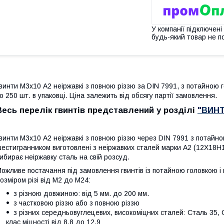
У компанії підключені
будь-який товар не п
винти М3х10 А2 неіржавкі з повною різзю за DIN 7991, з потайною 
о 250 шт. в упаковці. Ціна залежить від обсягу партії замовлення.
Весь перелік гвинтів представлений у розділі
"ВИН
винти М3х10
А2 неіржавкі
з повною різзю
через DIN 7991 з потайно
естигранником виготовлені з неіржавких сталей марки А2 (12Х18Н1
ибирає неіржавку сталь на свій розсуд.
ожливе постачання під замовлення гвинтів із потайною головкою і
озміром різі від М2 до М24:
з різною довжиною: від 5 мм. до 200 мм.
з частковою різзю або з повною різзю
з різних середньовуглецевих, високоміцних сталей: Сталь 35, 
клас міцності від 8.8 до 12.9