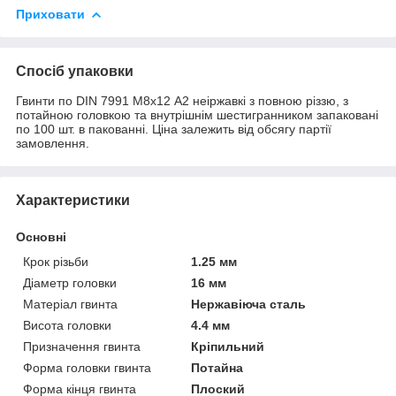
Приховати
Спосіб упаковки
Гвинти по DIN 7991 М8х12 А2 неіржавкі з повною різзю, з
потайною головкою та внутрішнім шестигранником запаковані
по 100 шт. в пакованні. Ціна залежить від обсягу партії
замовлення.
Характеристики
Основні
Крок різьби
1.25 мм
Діаметр головки
16 мм
Матеріал гвинта
Нержавіюча сталь
Висота головки
4.4 мм
Призначення гвинта
Кріпильний
Форма головки гвинта
Потайна
Форма кінця гвинта
Плоский