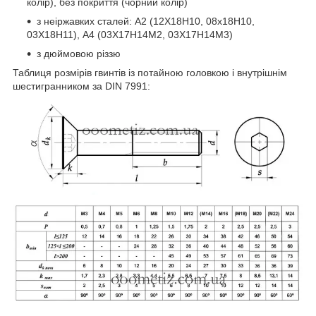
колір), без покриття (чорний колір)
з неіржавких сталей: А2 (12Х18Н10, 08х18Н10,
03Х18Н11), А4 (03Х17Н14М2, 03Х17Н14М3)
з дюймовою різзю
Таблиця розмірів гвинтів із потайною головкою і внутрішнім
шестигранником за DIN 7991: