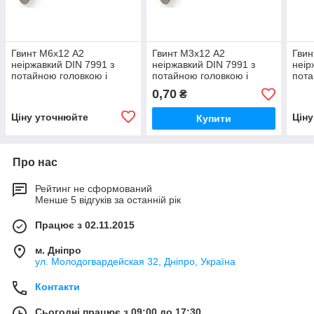
Гвинт М6х12 А2
Гвинт М3х12 А2
Гвин
неіржавкий DIN 7991 з
неіржавкий DIN 7991 з
неір
потайною головкою і
потайною головкою і
пота
внутрішнім
внутрішнім
внут
0,70
₴
шестигранником
шестигранником
шес
Ціну уточнюйте
Цін
Купити
Про нас
Рейтинг не сформований
Менше 5 відгуків за останній рік
Працює з 02.11.2015
м. Дніпро
ул. Молодогвардейская 32, Дніпро, Україна
Контакти
Сьогодні працює з 09:00 до 17:30