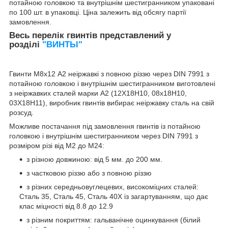
потайною головкою та внутрішнім шестигранником упаковані
по 100 шт. в упаковці. Ціна залежить від обсягу партії
замовлення.
Весь перелік гвинтів представлений у
розділі
"ВИНТЫ"
Гвинти М8х12
А2 неіржавкі
з повною різзю
через DIN 7991 з
потайною головкою і внутрішнім шестигранником виготовлені
з неіржавких сталей марки А2 (12Х18Н10, 08х18Н10,
03Х18Н11), виробник гвинтів вибирає неіржавку сталь на свій
розсуд.
Можливе постачання під замовлення гвинтів із потайною
головкою і внутрішнім шестигранником через DIN 7991 з
розміром різі від М2 до М24:
з різною довжиною: від 5 мм. до 200 мм.
з частковою різзю або з повною різзю
з різних середньовуглецевих, високоміцних сталей:
Сталь 35, Сталь 45, Сталь 40Х із загартуванням, що дає
клас міцності від 8.8 до 12.9
з різним покриттям: гальванічне оцинкування (білий