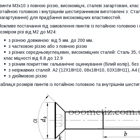
винти М3х10 з повною різзю, високоміцні, сталеві загартовані, клас
отайною головкою і внутрішнім шестигранником виготовлені з: Ст
загартування) для придбання високоміцних властивостей.
ожливе постачання під замовлення гвинтів із потайною головкою і
озміром різі від М2 до М24:
з різною довжиною: від 5 мм. до 200 мм.
з частковою різзю або з повною різзю
з різних середньовуглецевих, високоміцних сталей: Сталь 35, 
клас міцності від 8.8 до 12.9
з різним покриттям: гальванічне оцинкування (білий колір), без
з неіржавких сталей: А2 (12Х18Н10, 08х18Н10, 03Х18Н11), А
з дюймовою різзю
аблиця розмірів гвинтів із потайною головкою та внутрішнім шести