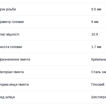
рок різьби
0.5 мм
іаметр головки
6 мм
лас міцності
10.9
исота головки
1.7 мм
ризначення гвинта
Кріпильн
атеріал гвинта
Сталь за
орма кінця гвинта
Плоский
ид шліца
Шестигр