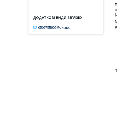
Г
п
(
М
р
0506755900@ukr.net
Т