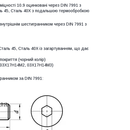
 міцності 10.9
оцинковані
через DIN 7991 з
аль 45, Сталь 40Х з подальшою термообробкою
 внутрішнім шестигранником через DIN 7991 з
Сталь 45, Сталь 40Х із загартуванням, що дає
 покриття (чорний колір)
4 (03Х17Н14М2, 03Х17Н14М3)
гранником за DIN 7991: