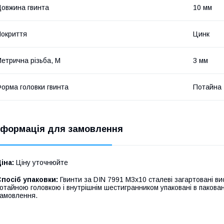
овжина гвинта
10 мм
окриття
Цинк
етрична різьба, М
3 мм
орма головки гвинта
Потайна
нформація для замовлення
іна:
Ціну уточнюйте
посіб упаковки:
Гвинти за DIN 7991 М3х10 сталеві загартовані вис
отайною головкою і внутрішнім шестигранником упаковані в пакованн
амовлення.