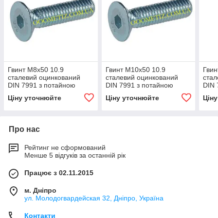
Гвинт М8х50 10.9
Гвинт М10х50 10.9
Гвин
сталевий оцинкований
сталевий оцинкований
стал
DIN 7991 з потайною
DIN 7991 з потайною
DIN 
головкою і внутрішнім
головкою і внутрішнім
голо
Ціну уточнюйте
Ціну уточнюйте
Цін
шестигранником
шестигранником
шес
Про нас
Рейтинг не сформований
Менше 5 відгуків за останній рік
Працює з 02.11.2015
м. Дніпро
ул. Молодогвардейская 32, Дніпро, Україна
Контакти