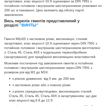
загартовані, клас міцності 10.9 оцинковані за DIN 7991 з
потайною головкою і внутрішнім шестигранником упаковані по
200 шт. в пакованні. Ціна залежить від обсягу партії
замовлення.
Весь перелік гвинтів представлений у
розділі
"ВИНТЫ"
Гвинти М6х50 з частковою різзю, високоміцні, сталеві
загартовані, клас міцності 10.9
оцинковані
через DIN 7991 з
потайною головкою і внутрішнім шестигранником виготовлені
з: Сталь 45, Сталь 40Х з подальшою термообробкою
(загартування) для придбання високоміцних властивостей.
Можливе постачання під замовлення гвинтів із потайною
головкою і внутрішнім шестигранником через DIN 7991 з
розміром різі від М2 до М24:
з різною довжиною: від 5 мм. до 200 мм.
з частковою різзю або з повною різзю
з різних середньовуглецевих, високоміцних сталей:
Сталь 35, Сталь 45, Сталь 40Х із загартуванням, що дає
клас міцності від 8.8 до 12.9