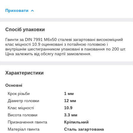
Приховати
Спосіб упаковки
Гвинти за DIN 7991 М6х50 сталеві загартовані високоміцний
клас міцності 10.9 оцинковані з потайною головкою і
внутрішнім шестигранником упаковані в паковання по 200 шт.
Ціна залежить від обсягу партії замовлення.
Характеристики
Основні
Крок різьби
1 мм
Діаметр головки
12 мм
Клас міцності
10.9
Висота головки
3.3 мм
Призначення гвинта
Кріпильний
Матеріал гвинта
Сталь загартована