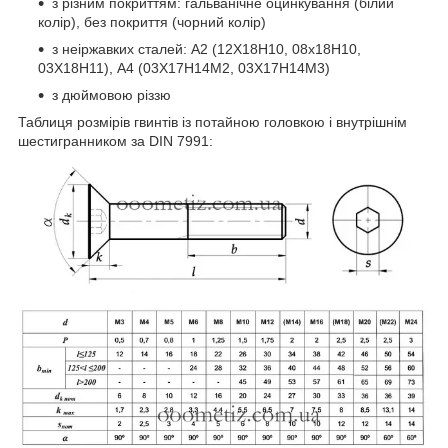
з різним покриттям: гальванічне оцинкування (білий
колір), без покриття (чорний колір)
з неіржавких сталей: А2 (12Х18Н10, 08х18Н10,
03Х18Н11), А4 (03Х17Н14М2, 03Х17Н14М3)
з дюймовою різзю
Таблиця розмірів гвинтів із потайною головкою і внутрішнім
шестигранником за DIN 7991: