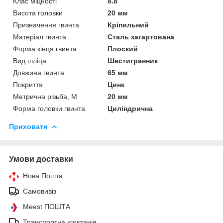
Клас міцності
8.8
Висота головки
20 мм
Призначення гвинта
Кріпильний
Матеріал гвинта
Сталь загартована
Форма кінця гвинта
Плоский
Вид шліца
Шестигранник
Довжина гвинта
65 мм
Покриття
Цинк
Метрична різьба, М
20 мм
Форма головки гвинта
Циліндрична
Приховати
Умови доставки
Нова Пошта
Самовивіз
Meest ПОШТА
Транспортна компанія