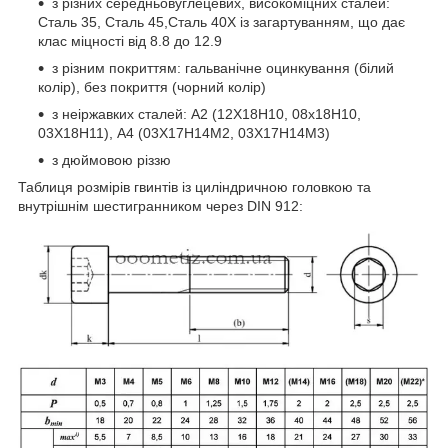
з різних середньовуглецевих, високоміцних сталей:
Сталь 35, Сталь 45,Сталь 40Х із загартуванням, що дає
клас міцності від 8.8 до 12.9
з різним покриттям: гальванічне оцинкування (білий
колір), без покриття (чорний колір)
з неіржавких сталей: А2 (12Х18Н10, 08х18Н10,
03Х18Н11), А4 (03Х17Н14М2, 03Х17Н14М3)
з дюймовою різзю
Таблиця розмірів гвинтів із циліндричною головкою та
внутрішнім шестигранником через DIN 912: