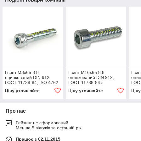
Гвинт М8х65 8.8
Гвинт М16х65 8.8
Гвин
оцинкований DIN 912,
оцинкований DIN 912,
оцин
ГОСТ 11738-84, ISO 4762
ГОСТ 11738-84 з
ГОСТ
циліндрична головка та
циліндричною головкою та
цилі
Ціну уточнюйте
Ціну уточнюйте
Цін
внутрішній шестигранник
внутрішнім
внут
шестигранником
Про нас
Рейтинг не сформований
Менше 5 відгуків за останній рік
Працює з 02.11.2015