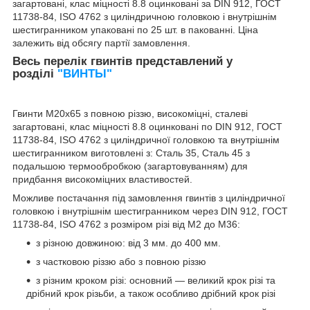
загартовані, клас міцності 8.8 оцинковані за DIN 912, ГОСТ
11738-84, ISO 4762 з циліндричною головкою і внутрішнім
шестигранником упаковані по 25 шт. в пакованні. Ціна
залежить від обсягу партії замовлення.
Весь перелік гвинтів представлений у
розділі
"ВИНТЫ"
Гвинти М20х65 з повною різзю, високоміцні, сталеві
загартовані, клас міцності 8.8 оцинковані по DIN 912, ГОСТ
11738-84, ISO 4762 з
циліндричної
головкою та внутрішнім
шестигранником виготовлені з: Сталь 35, Сталь 45 з
подальшою термообробкою (загартовуванням) для
придбання високоміцних властивостей.
Можливе постачання під замовлення гвинтів з
циліндричної
головкою і внутрішнім шестигранником через DIN 912, ГОСТ
11738-84, ISO 4762 з розміром різі від М2 до М36:
з різною довжиною: від 3 мм. до 400 мм.
з частковою різзю або з повною різзю
з різним кроком різі: основний — великий крок різі та
дрібний крок різьби, а також особливо дрібний крок різі