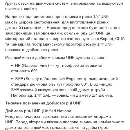
ґрунтуються на дюймовій системі вимірювання та вказуються
в частках дюйма.
На деяких підприємствах прес-оливки з різзю 1/4"UNF
мають широке застосування, для виготовлення різних
деталей і механізмів. Насамперед це може бути пов'язано з
закордонними замовленнями, оскільки різь 1/4"UNF це
міжнародний стандарт і широко застосовується в Європі, США
та Канаді. На пострадянському просторі резьбу 1/4"UNF
називають дюймовою різзю.
Різь дюймова з дрібним кроком UNF сумісна з різзю:
NF (National Fine) — кут профілю за вершини
становить 60°
SAE (Society of Automotive Engineers)- американський
стандарт, дюймова різь кут профілю 60°. В одиницях
SAE зазвичай вказується зовнішній діаметр труби.
Наприклад, 1/4" SAE — зовнішній діаметр 1/4 дюйма.
Технічне позначення дюймової різі UNF:
Дюймова різь UNF (Unified National
Fine) позначається заголовними латинськими літерами
UNF. Перед літерами вказано числове значення номінального
діаметра різі в дюймах і кількість витків на дюйм (крок