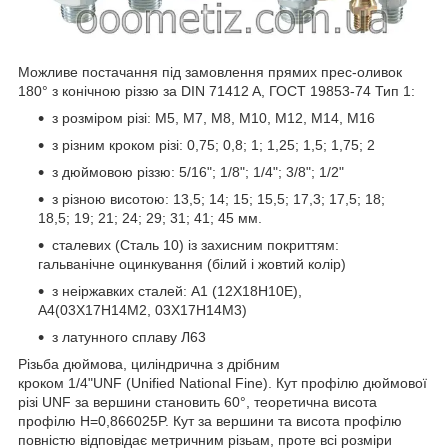
Можливе постачання під замовлення прямих прес-оливок
180° з конічною різзю за DIN 71412 A, ГОСТ 19853-74 Тип 1:
з розміром різі: М5, М7, М8, М10, М12, М14, М16
з різним кроком різі: 0,75; 0,8; 1; 1,25; 1,5; 1,75; 2
з дюймовою різзю: 5/16"; 1/8"; 1/4"; 3/8"; 1/2"
з різною висотою: 13,5; 14; 15; 15,5; 17,3; 17,5; 18;
18,5; 19; 21; 24; 29; 31; 41; 45 мм.
сталевих (Сталь 10) із захисним покриттям:
гальванічне оцинкування (білий і жовтий колір)
з неіржавких сталей: А1 (12Х18Н10Е),
А4(03Х17Н14М2, 03Х17Н14М3)
з латунного сплаву Л63
Різьба дюймова, циліндрична з дрібним
кроком 1/4"UNF (Unified National Fine). Кут профілю дюймової
різі UNF за вершини становить 60°, теоретична висота
профілю H=0,866025P. Кут за вершини та висота профілю
повністю відповідає метричним різьам, проте всі розміри