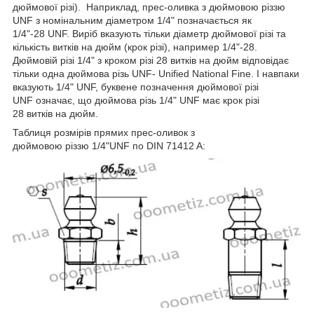
дюймової різі). Наприклад, прес-оливка з дюймовою різзю
UNF з номінальним діаметром 1/4" позначається як
1/4"-28 UNF. Виріб вказують тільки діаметр дюймової різі та
кількість витків на дюйм (крок різі), например 1/4"-28.
Дюймовій різі 1/4" з кроком різі 28 витків на дюйм відповідає
тільки одна дюймова різь UNF- Unified National Fine. І навпаки
вказують 1/4" UNF, буквене позначення дюймової різі
UNF означає, що дюймова різь 1/4" UNF має крок різі
28 витків на дюйм.
Таблиця розмірів прямих прес-оливок з
дюймовою різзю 1/4"UNF по DIN 71412 A: