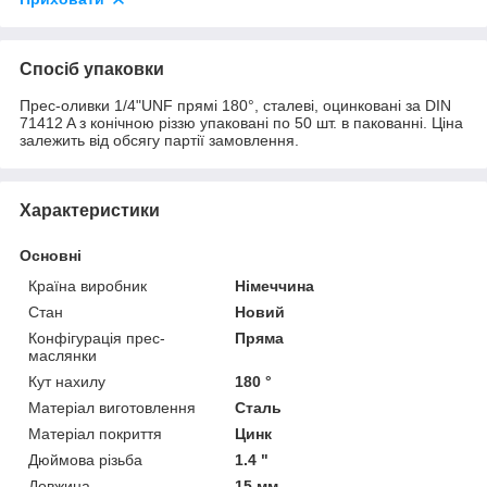
Спосіб упаковки
Прес-оливки 1/4"UNF прямі 180°, сталеві, оцинковані за DIN
71412 A з конічною різзю упаковані по 50 шт. в пакованні. Ціна
залежить від обсягу партії замовлення.
Характеристики
Основні
Країна виробник
Німеччина
Стан
Новий
Конфігурація прес-
Пряма
маслянки
Кут нахилу
180 °
Матеріал виготовлення
Сталь
Матеріал покриття
Цинк
Дюймова різьба
1.4 "
Довжина
15 мм