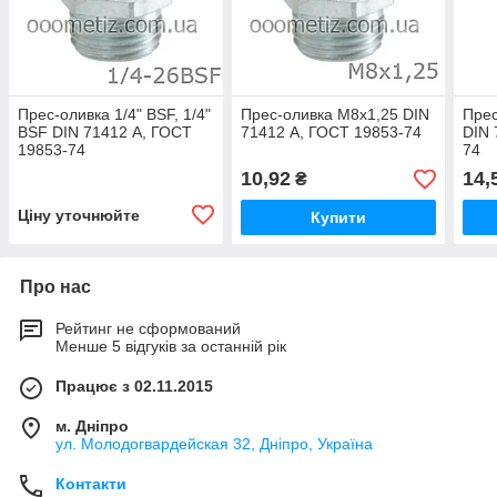
Прес-оливка 1/4" BSF, 1/4"
Прес-оливка М8х1,25 DIN
Прес
BSF DIN 71412 А, ГОСТ
71412 А, ГОСТ 19853-74
DIN 
19853-74
74
10,92
14,
₴
Ціну уточнюйте
Купити
Про нас
Рейтинг не сформований
Менше 5 відгуків за останній рік
Працює з 02.11.2015
м. Дніпро
ул. Молодогвардейская 32, Дніпро, Україна
Контакти