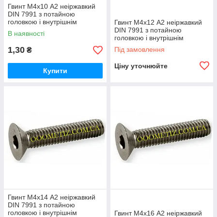
Гвинт М4х10 А2 неіржавкий
DIN 7991 з потайною
головкою і внутрішнім
Гвинт М4х12 А2 неіржавкий
шестигранником
DIN 7991 з потайною
В наявності
головкою і внутрішнім
шестигранником
1,30
Під замовлення
₴
Ціну уточнюйте
Купити
Гвинт М4х14 А2 неіржавкий
DIN 7991 з потайною
головкою і внутрішнім
Гвинт М4х16 А2 неіржавкий