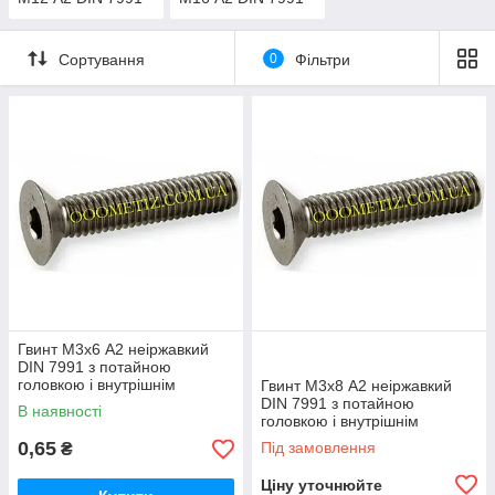
Сортування
0
Фільтри
Гвинт М3х6 А2 неіржавкий
DIN 7991 з потайною
головкою і внутрішнім
Гвинт М3х8 А2 неіржавкий
шестигранником
DIN 7991 з потайною
В наявності
головкою і внутрішнім
шестигранником
0,65
Під замовлення
₴
Ціну уточнюйте