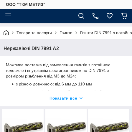
ООО "ТКМ МЕТИЗ"
Товари та послуги
Гвинти
Гвинти DIN 7991 з потайн
Нержавіючі DIN 7991 А2
Можлива поставка під замовлення гвинтів з потайною
головкою і внутрішнім шестигранником по DIN 7991 з
розміром різьблення від М3 до М24:
з різною довжиною: від 6 мм до 110 мм
з частковою різьбленням або з повною різьбою
Показати все
з нержавіючих сталей: А2 (12Х18Н10, 08Х18Н10,
03Х18Н11), А4 (03Х17Н14М2, 03Х17Н14М3)