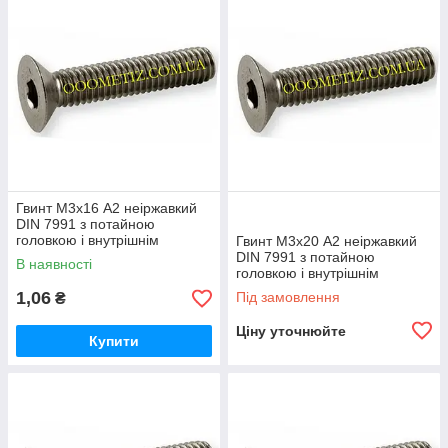
Гвинт М3х16 А2 неіржавкий
DIN 7991 з потайною
головкою і внутрішнім
Гвинт М3х20 А2 неіржавкий
шестигранником
DIN 7991 з потайною
В наявності
головкою і внутрішнім
шестигранником
1,06
Під замовлення
₴
Ціну уточнюйте
Купити